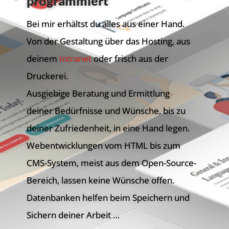
programmiert
Bei mir erhältst du alles aus einer Hand.
Von der Gestaltung über das Hosting, aus
deinem
Intranet
oder frisch aus der
Druckerei.
Ausgiebige Beratung und Ermittlung
deiner Bedürfnisse und Wünsche, bis zu
deiner Zufriedenheit, in eine Hand legen.
Webentwicklungen vom HTML bis zum
CMS-System, meist aus dem Open-Source-
Bereich, lassen keine Wünsche offen.
Datenbanken helfen beim Speichern und
Sichern deiner Arbeit …