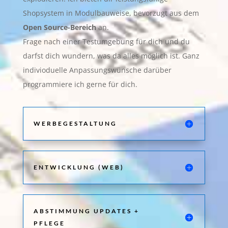
Shopsystem in Modulbauweise, bevorzugt aus dem
Open Source-Bereich
an.
Frage nach einer Testumgebung für dich und du
darfst dich wundern, was da alles möglich ist. Ganz
indivioduelle Anpassungswünsche darüber
programmiere ich gerne für dich.
WERBEGESTALTUNG
ENTWICKLUNG (WEB)
ABSTIMMUNG UPDATES +
PFLEGE