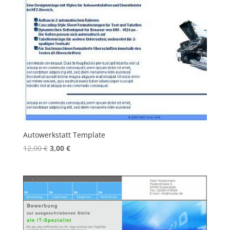
Autowerkstatt Template
Ursprünglicher
Aktueller
12,00
€
3,00
€
Preis
Preis
war:
ist:
12,00 €
3,00 €.