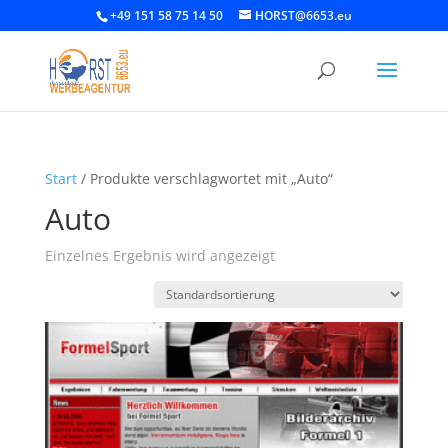
+49 151 58 75 14 50
HORST@6653.eu
Start
/ Produkte verschlagwortet mit „Auto“
Auto
Einzelnes Ergebnis wird angezeigt