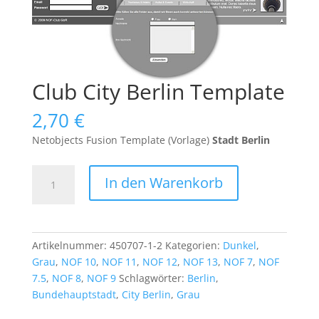
Club City Berlin Template
2,70
€
Netobjects Fusion Template (Vorlage)
Stadt Berlin
Club
In den Warenkorb
City
Berlin
Template
Menge
Artikelnummer:
450707-1-2
Kategorien:
Dunkel
,
Grau
,
NOF 10
,
NOF 11
,
NOF 12
,
NOF 13
,
NOF 7
,
NOF
7.5
,
NOF 8
,
NOF 9
Schlagwörter:
Berlin
,
Bundehauptstadt
,
City Berlin
,
Grau