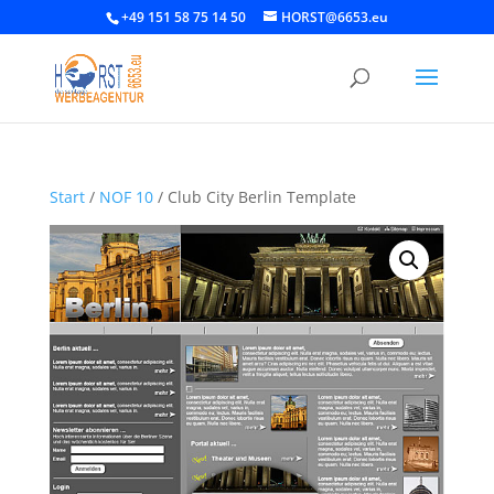
+49 151 58 75 14 50
HORST@6653.eu
Start
/
NOF 10
/ Club City Berlin Template